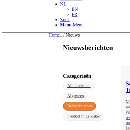
NL
EN
FR
Zoek
Menu
Menu
Home
1
/
Nieuws
Nieuwsberichten
Categorieën
S
Alle berichten
J
Algemeen
Me
Bedrijfsnieuws
we
vo
Product in de kijker
re
mo
ja