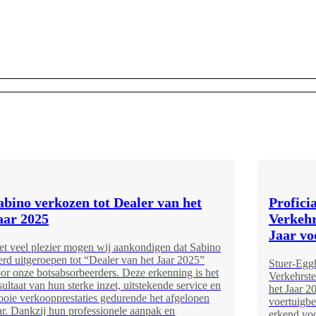
abino verkozen tot Dealer van het
Profici
aar 2025
Verkehr
Jaar vo
t veel plezier mogen wij aankondigen dat Sabino
rd uitgeroepen tot “Dealer van het Jaar 2025”
Stuer-Egg
or onze botsabsorbeerders. Deze erkenning is het
Verkehrste
sultaat van hun sterke inzet, uitstekende service en
het Jaar 2
oie verkoopprestaties gedurende het afgelopen
voertuigb
ar. Dankzij hun professionele aanpak en
erkend voo