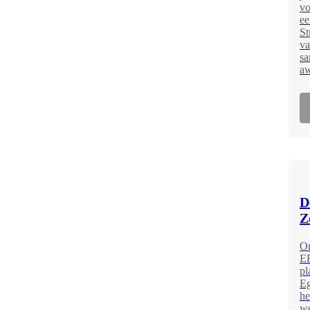
vo
ee
St
va
sa
aw
D
Z
Op
ER
pl
Eg
he
we