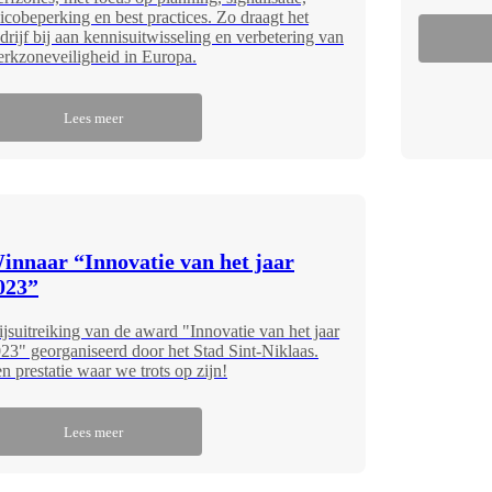
sicobeperking en best practices. Zo draagt het
drijf bij aan kennisuitwisseling en verbetering van
rkzoneveiligheid in Europa.
Lees meer
innaar “Innovatie van het jaar
023”
ijsuitreiking van de award "Innovatie van het jaar
23" georganiseerd door het Stad Sint-Niklaas.
n prestatie waar we trots op zijn!
Lees meer