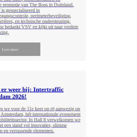
e promotie van The Boss in Duitsland.
 is gespecialiseerd in
egangscontrole, perimeterbeveiliging,
rrières, en technische ondersteuning.
e bedankt VSV en kijkt uit naar verdere
ing.
Lees meer
er weer bij: Intertraffic
dam 2026!
jn we voor de 11e keer op rij aanwezig op
ic Amsterdam, hét internationale evenement
biliteitssector. In Hall 8 verwelkomen we
et een stand vol innovaties, slimme
n en verrassende elementen.