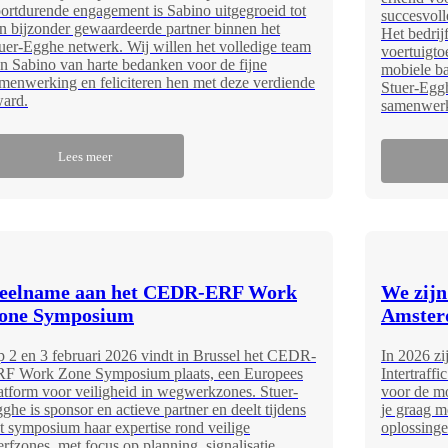
ortdurende engagement is Sabino uitgegroeid tot
succesvoll
n bijzonder gewaardeerde partner binnen het
Het bedrijf
uer-Egghe netwerk. Wij willen het volledige team
voertuigto
n Sabino van harte bedanken voor de fijne
mobiele ba
menwerking en feliciteren hen met deze verdiende
Stuer-Eggh
ard.
samenwerk
Lees meer
eelname aan het CEDR-ERF Work
We zijn 
one Symposium
Amster
 2 en 3 februari 2026 vindt in Brussel het CEDR-
In 2026 zi
F Work Zone Symposium plaats, een Europees
Intertraff
atform voor veiligheid in wegwerkzones. Stuer-
voor de mo
ghe is sponsor en actieve partner en deelt tijdens
je graag m
t symposium haar expertise rond veilige
oplossinge
rfzones, met focus op planning, signalisatie,